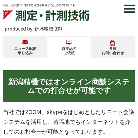
Skip
測定・計測技術に関する課題を解決するための専門サイト
to
content
ニュース配信
特注品の
各種
申し込み
ご依頼
お問い合わせ
新潟精機ではオンライン商談システ
ムでの打合せが可能です
当社ではZOOM、skypeをはじめとしたリモート会議
システムを活用し、遠隔地でも
インターネットを
介
してのお打合せが可能となっております。