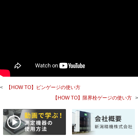
投
【HOW TO】ピンゲージの使い方
稿
【HOW TO】限界栓ゲージの使い方
ナ
ビ
ゲ
ー
シ
ョ